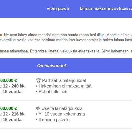
vipin jacob
lainan maksu myoehaess
Ominaisuudet:
60.000 €
🏆 Parhaat lainatarjoukset
a:
12 - 240 kk.
• Hakeminen ei maksa mitää
a:
18 vuotta
• Rahat tilille heti
60.000 €
💸 Useita lainatarjouksia
a:
12 - 216 kk.
• Yli 10 vuotta kokemusta
a:
18 vuotta
• Ilmainen palvelu