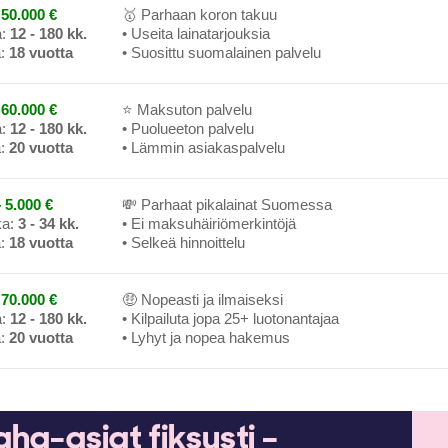
50.000 €
🥇 Parhaan koron takuu
a:
12 - 180 kk.
• Useita lainatarjouksia
a:
18 vuotta
• Suosittu suomalainen palvelu
60.000 €
⭐ Maksuton palvelu
a:
12 - 180 kk.
• Puolueeton palvelu
a:
20 vuotta
• Lämmin asiakaspalvelu
 5.000 €
💸 Parhaat pikalainat Suomessa
ka:
3 - 34 kk.
• Ei maksuhäiriömerkintöjä
a:
18 vuotta
• Selkeä hinnoittelu
70.000 €
🤑 Nopeasti ja ilmaiseksi
a:
12 - 180 kk.
• Kilpailuta jopa 25+ luotonantajaa
a:
20 vuotta
• Lyhyt ja nopea hakemus