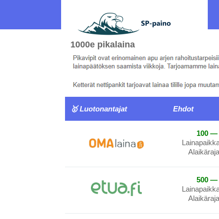
1000e pikalaina
🥇 Luotonantajat
Ehdot
100 — 
Lainapaikk
Alaikäraj
500 — 
Lainapaikk
Alaikäraj