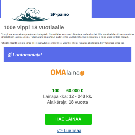
100e vippi 18 vuotiaalle
🥇 Luotonantajat
100 — 60.000 €
Lainapaikka:
12 - 240 kk.
Alaikäraja:
18 vuotta
HAE LAINAA
👉 Lue lisää