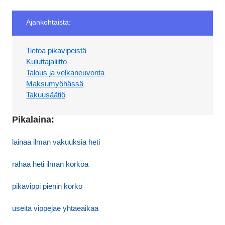
Ajankohtaista:
Tietoa pikavipeistä
Kuluttajaliitto
Talous ja velkaneuvonta
Maksumyöhässä
Takuusäätiö
Pikalaina:
lainaa ilman vakuuksia heti
rahaa heti ilman korkoa
pikavippi pienin korko
useita vippejae yhtaeaikaa