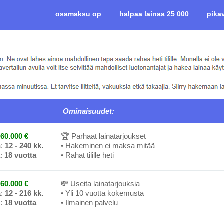
osamaksu op
halpaa lainaa 25 000
pika
Ominaisuudet:
60.000 €
🏆 Parhaat lainatarjoukset
a:
12 - 240 kk.
• Hakeminen ei maksa mitää
a:
18 vuotta
• Rahat tilille heti
60.000 €
💸 Useita lainatarjouksia
a:
12 - 216 kk.
• Yli 10 vuotta kokemusta
a:
18 vuotta
• Ilmainen palvelu