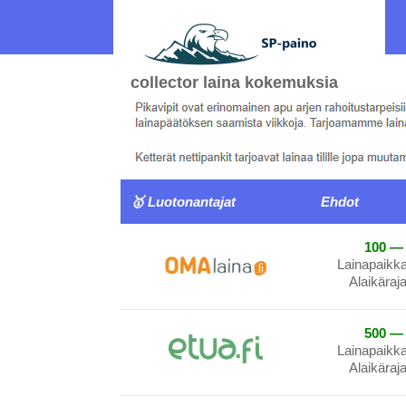
collector laina kokemuksia
🥇 Luotonantajat
Ehdot
100 — 
Lainapaikk
Alaikäraj
500 — 
Lainapaikk
Alaikäraj