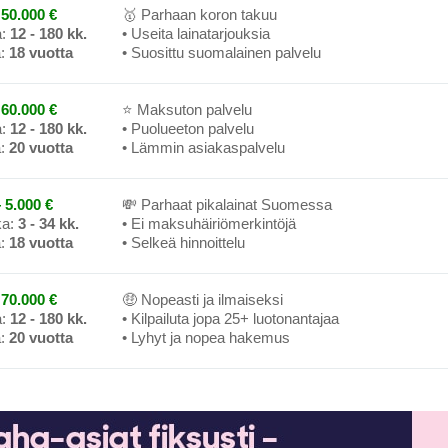
50.000 €
🥇 Parhaan koron takuu
a:
12 - 180 kk.
• Useita lainatarjouksia
a:
18 vuotta
• Suosittu suomalainen palvelu
60.000 €
⭐ Maksuton palvelu
a:
12 - 180 kk.
• Puolueeton palvelu
a:
20 vuotta
• Lämmin asiakaspalvelu
 5.000 €
💸 Parhaat pikalainat Suomessa
ka:
3 - 34 kk.
• Ei maksuhäiriömerkintöjä
a:
18 vuotta
• Selkeä hinnoittelu
70.000 €
🤑 Nopeasti ja ilmaiseksi
a:
12 - 180 kk.
• Kilpailuta jopa 25+ luotonantajaa
a:
20 vuotta
• Lyhyt ja nopea hakemus