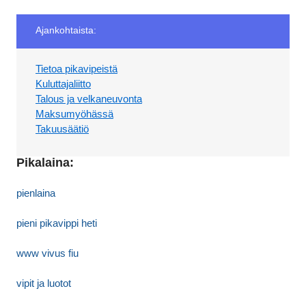
Ajankohtaista:
Tietoa pikavipeistä
Kuluttajaliitto
Talous ja velkaneuvonta
Maksumyöhässä
Takuusäätiö
Pikalaina:
pienlaina
pieni pikavippi heti
www vivus fiu
vipit ja luotot