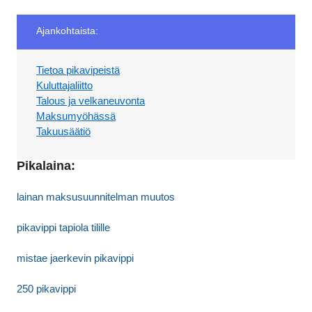
Ajankohtaista:
Tietoa pikavipeistä
Kuluttajaliitto
Talous ja velkaneuvonta
Maksumyöhässä
Takuusäätiö
Pikalaina:
lainan maksusuunnitelman muutos
pikavippi tapiola tilille
mistae jaerkevin pikavippi
250 pikavippi