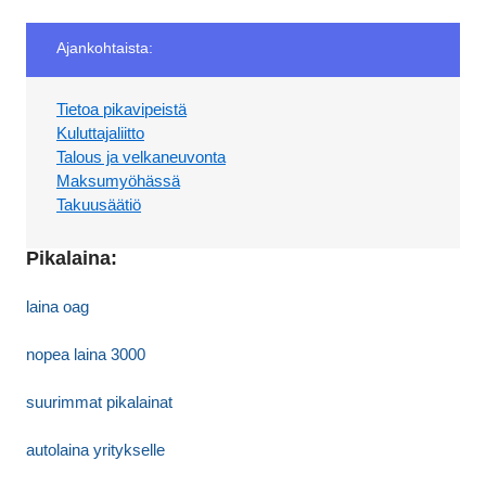
Ajankohtaista:
Tietoa pikavipeistä
Kuluttajaliitto
Talous ja velkaneuvonta
Maksumyöhässä
Takuusäätiö
Pikalaina:
laina oag
nopea laina 3000
suurimmat pikalainat
autolaina yritykselle