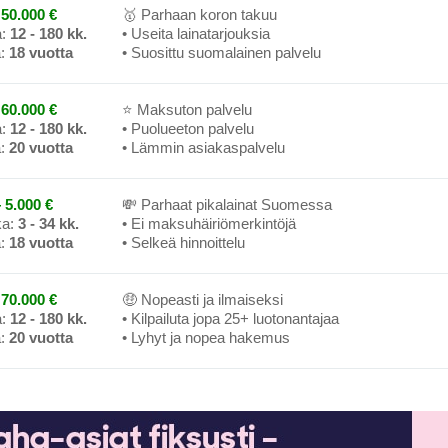
50.000 €
🥇 Parhaan koron takuu
a:
12 - 180 kk.
• Useita lainatarjouksia
a:
18 vuotta
• Suosittu suomalainen palvelu
60.000 €
⭐ Maksuton palvelu
a:
12 - 180 kk.
• Puolueeton palvelu
a:
20 vuotta
• Lämmin asiakaspalvelu
 5.000 €
💸 Parhaat pikalainat Suomessa
ka:
3 - 34 kk.
• Ei maksuhäiriömerkintöjä
a:
18 vuotta
• Selkeä hinnoittelu
70.000 €
🤑 Nopeasti ja ilmaiseksi
a:
12 - 180 kk.
• Kilpailuta jopa 25+ luotonantajaa
a:
20 vuotta
• Lyhyt ja nopea hakemus