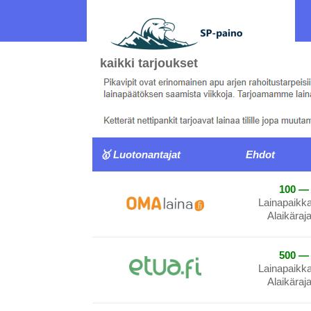
kaikki tarjoukset
🥇 Luotonantajat
Ehdot
100 — 
Lainapaikk
Alaikäraj
500 — 
Lainapaikk
Alaikäraj