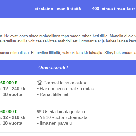
pikalaina ilman liitteitä
400 lainaa ilman kor
Ominaisuudet:
60.000 €
🏆 Parhaat lainatarjoukset
a:
12 - 240 kk.
• Hakeminen ei maksa mitää
a:
18 vuotta
• Rahat tilille heti
60.000 €
💸 Useita lainatarjouksia
a:
12 - 216 kk.
• Yli 10 vuotta kokemusta
a:
18 vuotta
• Ilmainen palvelu