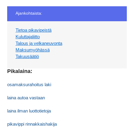
Ajankohtaista:
Tietoa pikavipeistä
Kuluttajaliitto
Talous ja velkaneuvonta
Maksumyöhässä
Takuusäätiö
Pikalaina:
osamaksurahoitus laki
laina autoa vastaan
laina ilman luottotietoja
pikavippi rinnakkaishakija