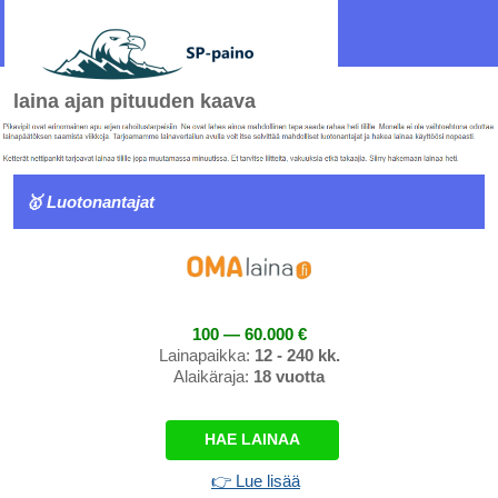
laina ajan pituuden kaava
🥇 Luotonantajat
100 — 60.000 €
Lainapaikka:
12 - 240 kk.
Alaikäraja:
18 vuotta
HAE LAINAA
👉 Lue lisää