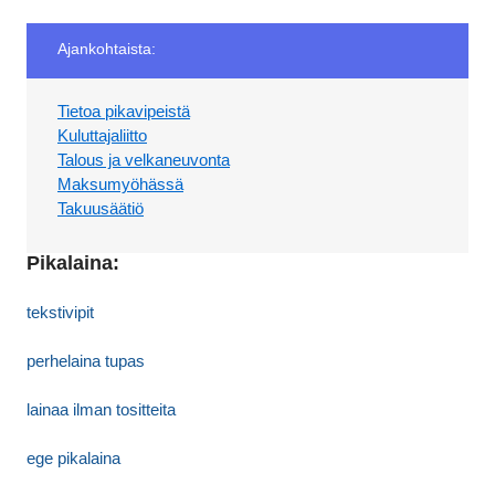
Ajankohtaista:
Tietoa pikavipeistä
Kuluttajaliitto
Talous ja velkaneuvonta
Maksumyöhässä
Takuusäätiö
Pikalaina:
tekstivipit
perhelaina tupas
lainaa ilman tositteita
ege pikalaina