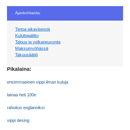
Ajankohtaista:
Tietoa pikavipeistä
Kuluttajaliitto
Talous ja velkaneuvonta
Maksumyöhässä
Takuusäätiö
Pikalaina:
ensimmaeinen vippi ilman kuluja
lainaa heti 100e
rahoitus englanniksi
vippi desing