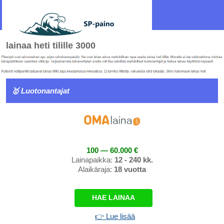
lainaa heti tilille 3000
🥇 Luotonantajat
100 — 60.000 €
Lainapaikka:
12 - 240 kk.
Alaikäraja:
18 vuotta
HAE LAINAA
👉 Lue lisää