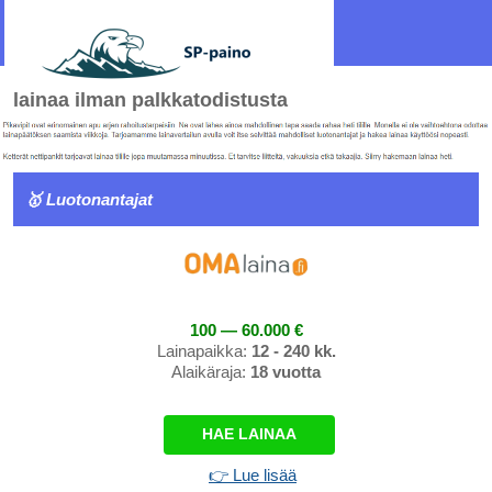
lainaa ilman palkkatodistusta
🥇 Luotonantajat
100 — 60.000 €
Lainapaikka:
12 - 240 kk.
Alaikäraja:
18 vuotta
HAE LAINAA
👉 Lue lisää