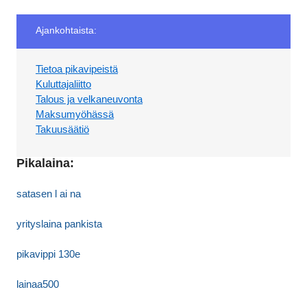
Ajankohtaista:
Tietoa pikavipeistä
Kuluttajaliitto
Talous ja velkaneuvonta
Maksumyöhässä
Takuusäätiö
Pikalaina:
satasen l ai na
yrityslaina pankista
pikavippi 130e
lainaa500