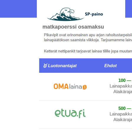
matkapoerssi osamaksu
🥇 Luotonantajat
Ehdot
100 — 
Lainapaikk
Alaikäraj
500 — 
Lainapaikk
Alaikäraj