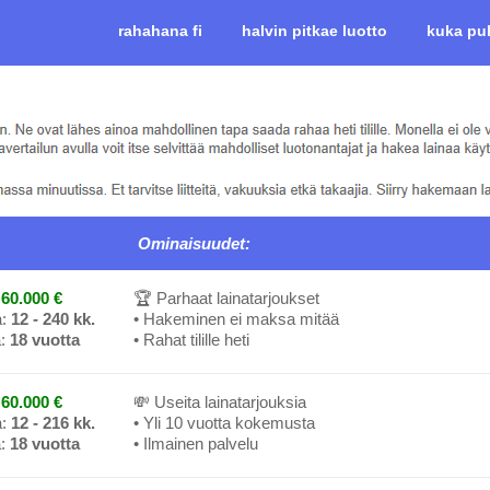
rahahana fi
halvin pitkae luotto
kuka pu
Ominaisuudet:
60.000 €
🏆 Parhaat lainatarjoukset
a:
12 - 240 kk.
• Hakeminen ei maksa mitää
a:
18 vuotta
• Rahat tilille heti
60.000 €
💸 Useita lainatarjouksia
a:
12 - 216 kk.
• Yli 10 vuotta kokemusta
a:
18 vuotta
• Ilmainen palvelu