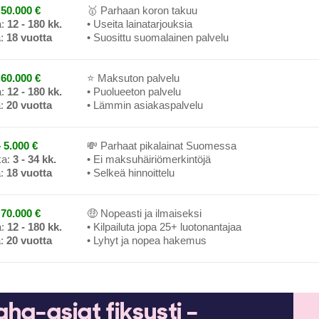
50.000 €
🥇 Parhaan koron takuu
a:
12 - 180 kk.
• Useita lainatarjouksia
a:
18 vuotta
• Suosittu suomalainen palvelu
60.000 €
⭐ Maksuton palvelu
a:
12 - 180 kk.
• Puolueeton palvelu
a:
20 vuotta
• Lämmin asiakaspalvelu
 5.000 €
💸 Parhaat pikalainat Suomessa
ka:
3 - 34 kk.
• Ei maksuhäiriömerkintöjä
a:
18 vuotta
• Selkeä hinnoittelu
70.000 €
🤑 Nopeasti ja ilmaiseksi
a:
12 - 180 kk.
• Kilpailuta jopa 25+ luotonantajaa
a:
20 vuotta
• Lyhyt ja nopea hakemus