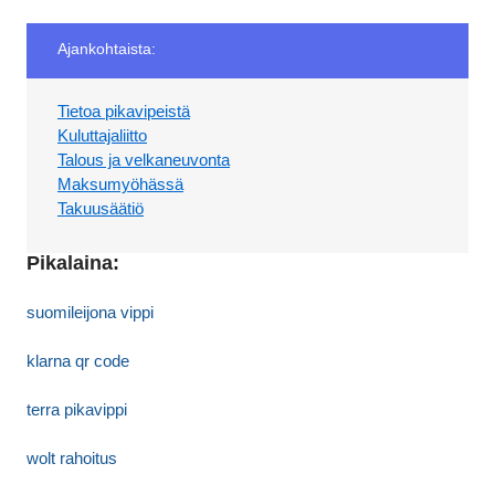
Ajankohtaista:
Tietoa pikavipeistä
Kuluttajaliitto
Talous ja velkaneuvonta
Maksumyöhässä
Takuusäätiö
Pikalaina:
suomileijona vippi
klarna qr code
terra pikavippi
wolt rahoitus