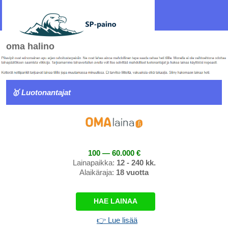
oma halino
🥇 Luotonantajat
100 — 60.000 €
Lainapaikka:
12 - 240 kk.
Alaikäraja:
18 vuotta
HAE LAINAA
👉 Lue lisää