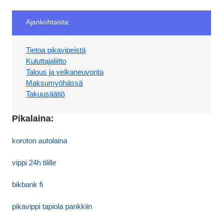
Ajankohtaista:
Tietoa pikavipeistä
Kuluttajaliitto
Talous ja velkaneuvonta
Maksumyöhässä
Takuusäätiö
Pikalaina:
koroton autolaina
vippi 24h tilille
bikbank fi
pikavippi tapiola pankkiin