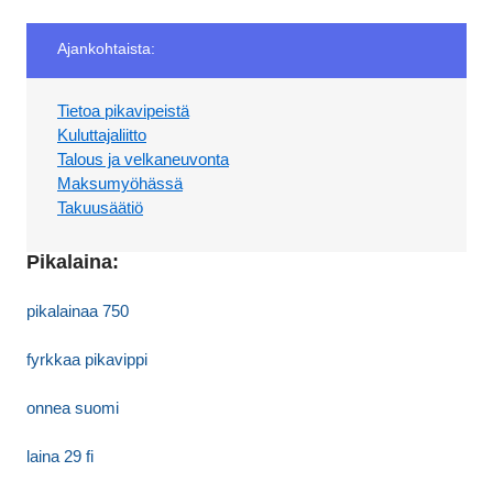
Ajankohtaista:
Tietoa pikavipeistä
Kuluttajaliitto
Talous ja velkaneuvonta
Maksumyöhässä
Takuusäätiö
Pikalaina:
pikalainaa 750
fyrkkaa pikavippi
onnea suomi
laina 29 fi