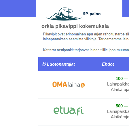
orkia pikavippi kokemuksia
🥇 Luotonantajat
Ehdot
100 — 
Lainapaikk
Alaikäraj
500 — 
Lainapaikk
Alaikäraj