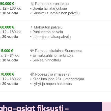
50.000 €
🥇 Parhaan koron takuu
a:
12 - 180 kk.
• Useita lainatarjouksia
a:
18 vuotta
• Suosittu suomalainen palvelu
60.000 €
⭐ Maksuton palvelu
a:
12 - 180 kk.
• Puolueeton palvelu
a:
20 vuotta
• Lämmin asiakaspalvelu
 5.000 €
💸 Parhaat pikalainat Suomessa
ka:
3 - 34 kk.
• Ei maksuhäiriömerkintöjä
a:
18 vuotta
• Selkeä hinnoittelu
70.000 €
🤑 Nopeasti ja ilmaiseksi
a:
12 - 180 kk.
• Kilpailuta jopa 25+ luotonantajaa
a:
20 vuotta
• Lyhyt ja nopea hakemus