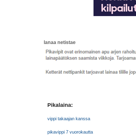
lanaa netistae
Pikalaina:
vippi takaajan kanssa
pikavippi 7 vuorokautta