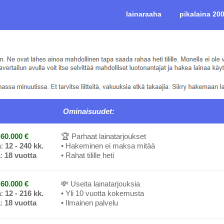
lainaraaha
pikalaina 20
Ominaisuudet:
60.000 €
🏆 Parhaat lainatarjoukset
a:
12 - 240 kk.
• Hakeminen ei maksa mitää
a:
18 vuotta
• Rahat tilille heti
60.000 €
💸 Useita lainatarjouksia
a:
12 - 216 kk.
• Yli 10 vuotta kokemusta
a:
18 vuotta
• Ilmainen palvelu