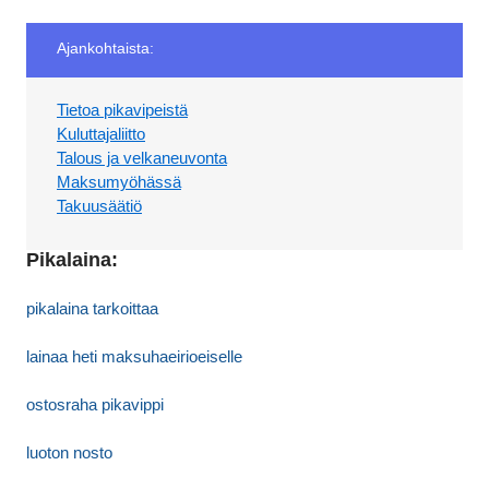
Ajankohtaista:
Tietoa pikavipeistä
Kuluttajaliitto
Talous ja velkaneuvonta
Maksumyöhässä
Takuusäätiö
Pikalaina:
pikalaina tarkoittaa
lainaa heti maksuhaeirioeiselle
ostosraha pikavippi
luoton nosto