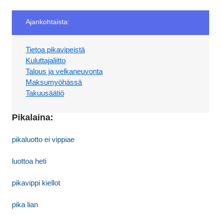
Ajankohtaista:
Tietoa pikavipeistä
Kuluttajaliitto
Talous ja velkaneuvonta
Maksumyöhässä
Takuusäätiö
Pikalaina:
pikaluotto ei vippiae
luottoa heti
pikavippi kiellot
pika lian