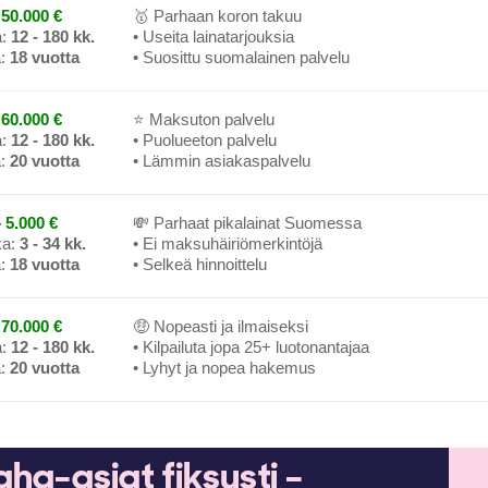
50.000 €
🥇 Parhaan koron takuu
a:
12 - 180 kk.
• Useita lainatarjouksia
a:
18 vuotta
• Suosittu suomalainen palvelu
60.000 €
⭐ Maksuton palvelu
a:
12 - 180 kk.
• Puolueeton palvelu
a:
20 vuotta
• Lämmin asiakaspalvelu
 5.000 €
💸 Parhaat pikalainat Suomessa
ka:
3 - 34 kk.
• Ei maksuhäiriömerkintöjä
a:
18 vuotta
• Selkeä hinnoittelu
70.000 €
🤑 Nopeasti ja ilmaiseksi
a:
12 - 180 kk.
• Kilpailuta jopa 25+ luotonantajaa
a:
20 vuotta
• Lyhyt ja nopea hakemus