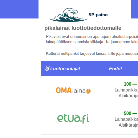
pikalainat luottotiedottomalle
🥇 Luotonantajat
Ehdot
100 — 
Lainapaikk
Alaikäraj
500 — 
Lainapaikk
Alaikäraj