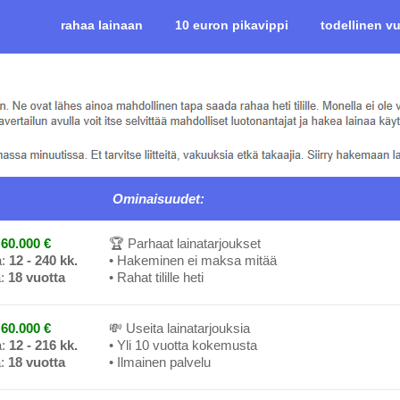
rahaa lainaan
10 euron pikavippi
todellinen v
Ominaisuudet:
60.000 €
🏆 Parhaat lainatarjoukset
a:
12 - 240 kk.
• Hakeminen ei maksa mitää
a:
18 vuotta
• Rahat tilille heti
60.000 €
💸 Useita lainatarjouksia
a:
12 - 216 kk.
• Yli 10 vuotta kokemusta
a:
18 vuotta
• Ilmainen palvelu