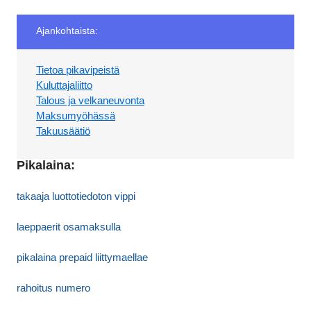
Ajankohtaista:
Tietoa pikavipeistä
Kuluttajaliitto
Talous ja velkaneuvonta
Maksumyöhässä
Takuusäätiö
Pikalaina:
takaaja luottotiedoton vippi
laeppaerit osamaksulla
pikalaina prepaid liittymaellae
rahoitus numero