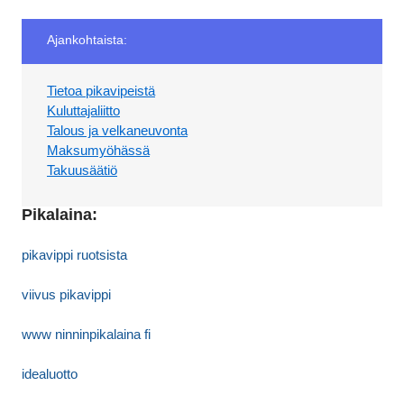
Ajankohtaista:
Tietoa pikavipeistä
Kuluttajaliitto
Talous ja velkaneuvonta
Maksumyöhässä
Takuusäätiö
Pikalaina:
pikavippi ruotsista
viivus pikavippi
www ninninpikalaina fi
idealuotto