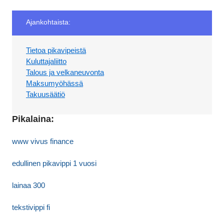
Ajankohtaista:
Tietoa pikavipeistä
Kuluttajaliitto
Talous ja velkaneuvonta
Maksumyöhässä
Takuusäätiö
Pikalaina:
www vivus finance
edullinen pikavippi 1 vuosi
lainaa 300
tekstivippi fi