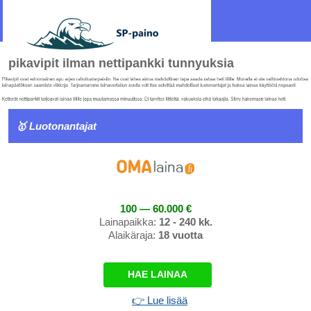
pikavipit ilman nettipankki tunnyuksia
🥇 Luotonantajat
100 — 60.000 €
Lainapaikka:
12 - 240 kk.
Alaikäraja:
18 vuotta
HAE LAINAA
👉 Lue lisää