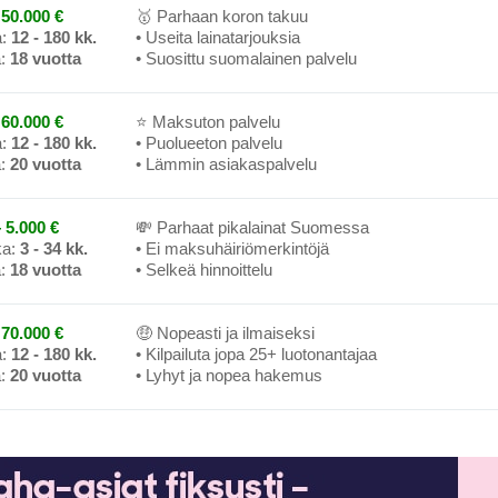
50.000 €
🥇 Parhaan koron takuu
a:
12 - 180 kk.
• Useita lainatarjouksia
a:
18 vuotta
• Suosittu suomalainen palvelu
60.000 €
⭐ Maksuton palvelu
a:
12 - 180 kk.
• Puolueeton palvelu
a:
20 vuotta
• Lämmin asiakaspalvelu
 5.000 €
💸 Parhaat pikalainat Suomessa
ka:
3 - 34 kk.
• Ei maksuhäiriömerkintöjä
a:
18 vuotta
• Selkeä hinnoittelu
70.000 €
🤑 Nopeasti ja ilmaiseksi
a:
12 - 180 kk.
• Kilpailuta jopa 25+ luotonantajaa
a:
20 vuotta
• Lyhyt ja nopea hakemus