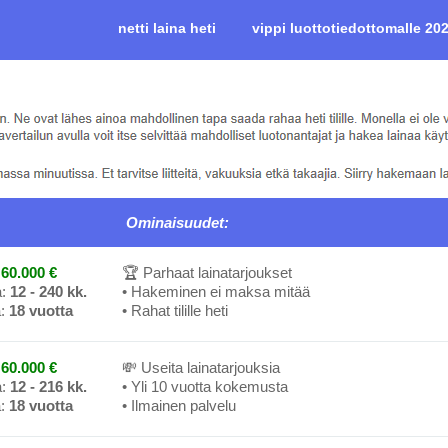
netti laina heti
vippi luottotiedottomalle 20
Ominaisuudet:
60.000 €
🏆 Parhaat lainatarjoukset
a:
12 - 240 kk.
• Hakeminen ei maksa mitää
a:
18 vuotta
• Rahat tilille heti
60.000 €
💸 Useita lainatarjouksia
a:
12 - 216 kk.
• Yli 10 vuotta kokemusta
a:
18 vuotta
• Ilmainen palvelu