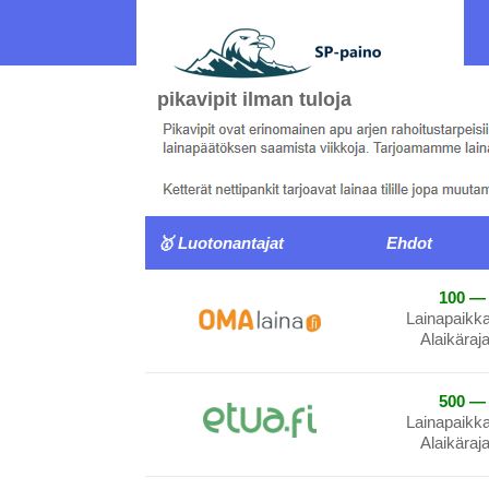
pikavipit ilman tuloja
🥇 Luotonantajat
Ehdot
100 — 
Lainapaikk
Alaikäraj
500 — 
Lainapaikk
Alaikäraj