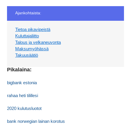
Ajankohtaista:
Tietoa pikavipeistä
Kuluttajaliitto
Talous ja velkaneuvonta
Maksumyöhässä
Takuusäätiö
Pikalaina:
bigbank estonia
rahaa heti tilillesi
2020 kulutusluotot
bank norwegian lainan korotus