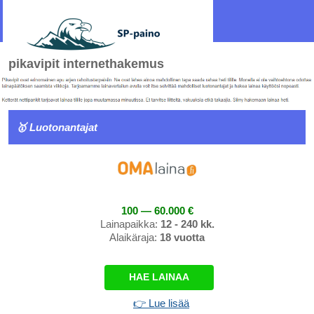
pikavipit internethakemus
🥇 Luotonantajat
100 — 60.000 €
Lainapaikka:
12 - 240 kk.
Alaikäraja:
18 vuotta
HAE LAINAA
👉 Lue lisää