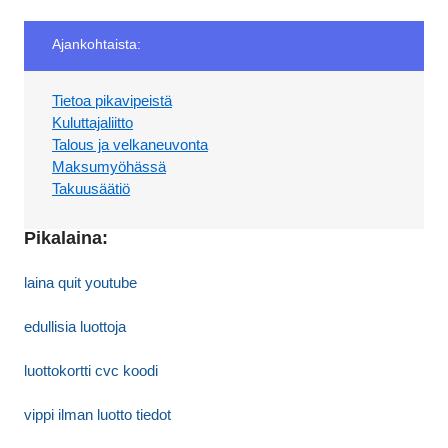
Ajankohtaista:
Tietoa pikavipeistä
Kuluttajaliitto
Talous ja velkaneuvonta
Maksumyöhässä
Takuusäätiö
Pikalaina:
laina quit youtube
edullisia luottoja
luottokortti cvc koodi
vippi ilman luotto tiedot