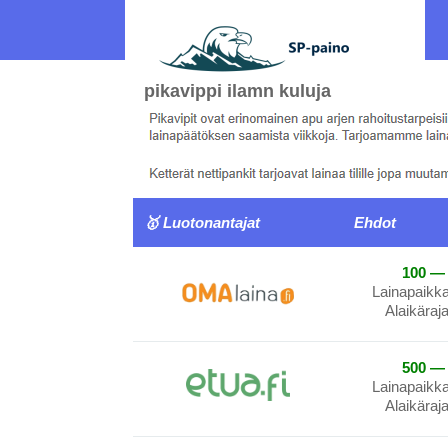
pikavippi ilamn kuluja
🥇 Luotonantajat
Ehdot
100 — 
Lainapaikk
Alaikäraj
500 — 
Lainapaikk
Alaikäraj