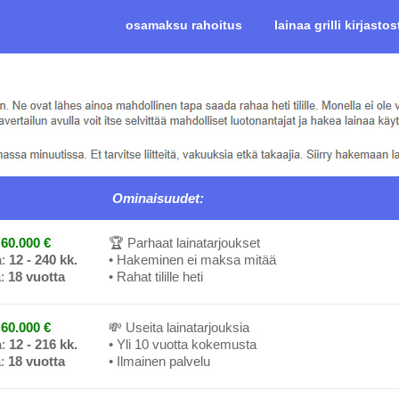
osamaksu rahoitus
lainaa grilli kirjastos
Ominaisuudet:
60.000 €
🏆 Parhaat lainatarjoukset
a:
12 - 240 kk.
• Hakeminen ei maksa mitää
a:
18 vuotta
• Rahat tilille heti
60.000 €
💸 Useita lainatarjouksia
a:
12 - 216 kk.
• Yli 10 vuotta kokemusta
a:
18 vuotta
• Ilmainen palvelu