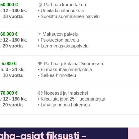
50.000 €
🥇 Parhaan koron takuu
a:
12 - 180 kk.
• Useita lainatarjouksia
a:
18 vuotta
• Suosittu suomalainen palvelu
60.000 €
⭐ Maksuton palvelu
a:
12 - 180 kk.
• Puolueeton palvelu
a:
20 vuotta
• Lämmin asiakaspalvelu
 5.000 €
💸 Parhaat pikalainat Suomessa
ka:
3 - 34 kk.
• Ei maksuhäiriömerkintöjä
a:
18 vuotta
• Selkeä hinnoittelu
70.000 €
🤑 Nopeasti ja ilmaiseksi
a:
12 - 180 kk.
• Kilpailuta jopa 25+ luotonantajaa
a:
20 vuotta
• Lyhyt ja nopea hakemus