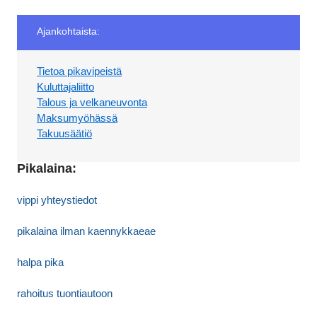
Ajankohtaista:
Tietoa pikavipeistä
Kuluttajaliitto
Talous ja velkaneuvonta
Maksumyöhässä
Takuusäätiö
Pikalaina:
vippi yhteystiedot
pikalaina ilman kaennykkaeae
halpa pika
rahoitus tuontiautoon