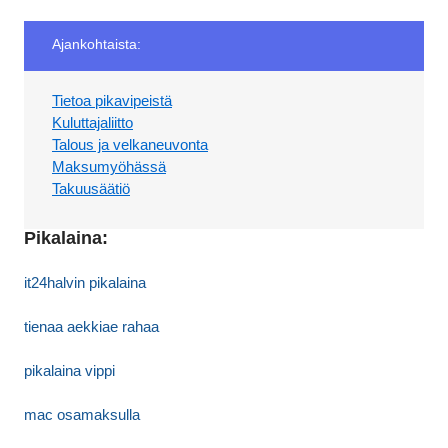
Ajankohtaista:
Tietoa pikavipeistä
Kuluttajaliitto
Talous ja velkaneuvonta
Maksumyöhässä
Takuusäätiö
Pikalaina:
it24halvin pikalaina
tienaa aekkiae rahaa
pikalaina vippi
mac osamaksulla