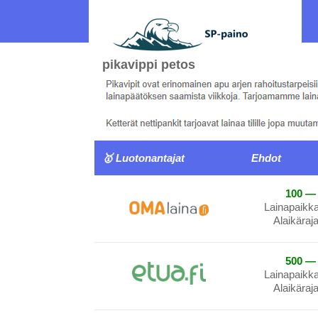
pikavippi petos
🥇 Luotonantajat
Ehdot
100 — 
Lainapaikk
Alaikäraj
500 — 
Lainapaikk
Alaikäraj