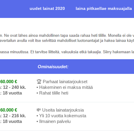
uudet lainat 2020
laina pitkaellae maksuajalla
Ominaisuudet:
60.000 €
🏆 Parhaat lainatarjoukset
a:
12 - 240 kk.
• Hakeminen ei maksa mitää
a:
18 vuotta
• Rahat tilille heti
60.000 €
💸 Useita lainatarjouksia
a:
12 - 216 kk.
• Yli 10 vuotta kokemusta
a:
18 vuotta
• Ilmainen palvelu