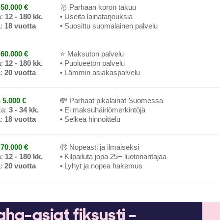
50.000 €
🥇 Parhaan koron takuu
a:
12 - 180 kk.
• Useita lainatarjouksia
a:
18 vuotta
• Suosittu suomalainen palvelu
60.000 €
⭐ Maksuton palvelu
a:
12 - 180 kk.
• Puolueeton palvelu
a:
20 vuotta
• Lämmin asiakaspalvelu
 5.000 €
💸 Parhaat pikalainat Suomessa
ka:
3 - 34 kk.
• Ei maksuhäiriömerkintöjä
a:
18 vuotta
• Selkeä hinnoittelu
70.000 €
🤑 Nopeasti ja ilmaiseksi
a:
12 - 180 kk.
• Kilpailuta jopa 25+ luotonantajaa
a:
20 vuotta
• Lyhyt ja nopea hakemus