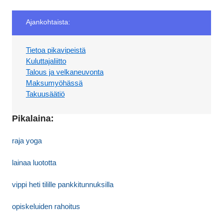
Ajankohtaista:
Tietoa pikavipeistä
Kuluttajaliitto
Talous ja velkaneuvonta
Maksumyöhässä
Takuusäätiö
Pikalaina:
raja yoga
lainaa luototta
vippi heti tilille pankkitunnuksilla
opiskeluiden rahoitus