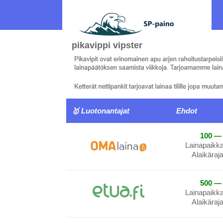
pikavippi vipster
🥇 Luotonantajat
Ehdot
100 — 
Lainapaikk
Alaikäraj
500 — 
Lainapaikk
Alaikäraj