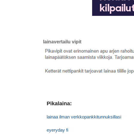
lainavertailu vipit
Pikalaina:
lainaa ilman verkkopankkitunnuksillasi
eyeryday fi