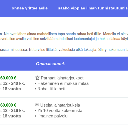
onnea yrittaejaelle
saako vippiae ilman tunnistautumis
Ominaisuudet:
60.000 €
🏆 Parhaat lainatarjoukset
a:
12 - 240 kk.
• Hakeminen ei maksa mitää
a:
18 vuotta
• Rahat tilille heti
60.000 €
💸 Useita lainatarjouksia
a:
12 - 216 kk.
• Yli 10 vuotta kokemusta
a:
18 vuotta
• Ilmainen palvelu