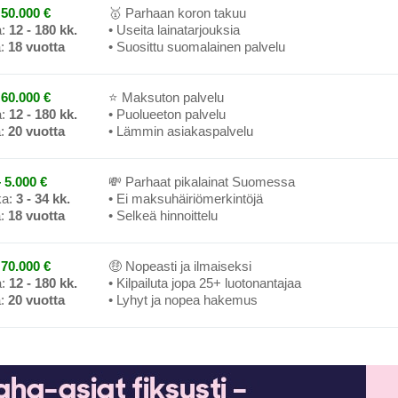
50.000 €
🥇 Parhaan koron takuu
a:
12 - 180 kk.
• Useita lainatarjouksia
a:
18 vuotta
• Suosittu suomalainen palvelu
60.000 €
⭐ Maksuton palvelu
a:
12 - 180 kk.
• Puolueeton palvelu
a:
20 vuotta
• Lämmin asiakaspalvelu
 5.000 €
💸 Parhaat pikalainat Suomessa
ka:
3 - 34 kk.
• Ei maksuhäiriömerkintöjä
a:
18 vuotta
• Selkeä hinnoittelu
70.000 €
🤑 Nopeasti ja ilmaiseksi
a:
12 - 180 kk.
• Kilpailuta jopa 25+ luotonantajaa
a:
20 vuotta
• Lyhyt ja nopea hakemus