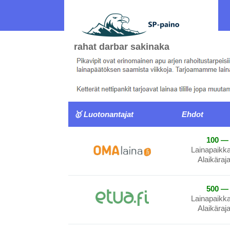
rahat darbar sakinaka
🥇 Luotonantajat
Ehdot
100 — 
Lainapaikk
Alaikäraj
500 — 
Lainapaikk
Alaikäraj