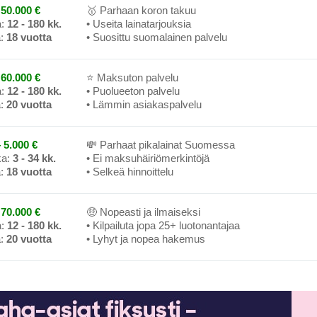
50.000 €
🥇 Parhaan koron takuu
a:
12 - 180 kk.
• Useita lainatarjouksia
a:
18 vuotta
• Suosittu suomalainen palvelu
60.000 €
⭐ Maksuton palvelu
a:
12 - 180 kk.
• Puolueeton palvelu
a:
20 vuotta
• Lämmin asiakaspalvelu
 5.000 €
💸 Parhaat pikalainat Suomessa
ka:
3 - 34 kk.
• Ei maksuhäiriömerkintöjä
a:
18 vuotta
• Selkeä hinnoittelu
70.000 €
🤑 Nopeasti ja ilmaiseksi
a:
12 - 180 kk.
• Kilpailuta jopa 25+ luotonantajaa
a:
20 vuotta
• Lyhyt ja nopea hakemus