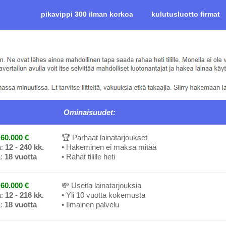
pikavippi 300 ilman korkoa
kulutusluotto firmat
Ominaisuudet:
60.000 €
🏆 Parhaat lainatarjoukset
a:
12 - 240 kk.
• Hakeminen ei maksa mitää
a:
18 vuotta
• Rahat tilille heti
60.000 €
💸 Useita lainatarjouksia
a:
12 - 216 kk.
• Yli 10 vuotta kokemusta
a:
18 vuotta
• Ilmainen palvelu