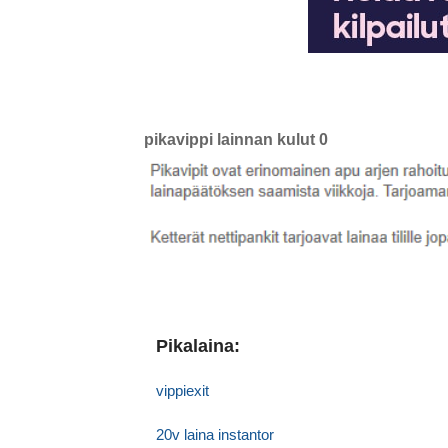
pikavippi lainnan kulut 0
Pikalaina:
vippiexit
20v laina instantor