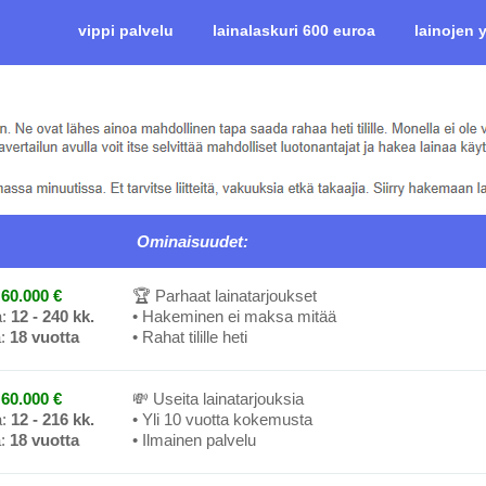
vippi palvelu
lainalaskuri 600 euroa
lainojen
Ominaisuudet:
60.000 €
🏆 Parhaat lainatarjoukset
a:
12 - 240 kk.
• Hakeminen ei maksa mitää
a:
18 vuotta
• Rahat tilille heti
60.000 €
💸 Useita lainatarjouksia
a:
12 - 216 kk.
• Yli 10 vuotta kokemusta
a:
18 vuotta
• Ilmainen palvelu