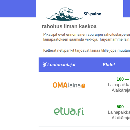
rahoitus ilman kaskoa
🥇 Luotonantajat
Ehdot
100 — 
Lainapaikk
Alaikäraj
500 — 
Lainapaikk
Alaikäraj