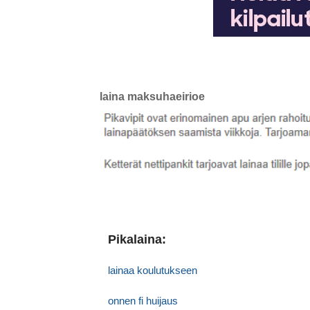
laina maksuhaeirioe
Pikalaina:
lainaa koulutukseen
onnen fi huijaus