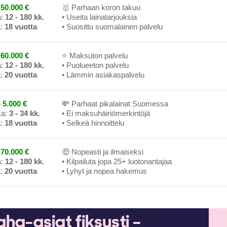
50.000 €
🥇 Parhaan koron takuu
a:
12 - 180 kk.
• Useita lainatarjouksia
a:
18 vuotta
• Suosittu suomalainen palvelu
60.000 €
⭐ Maksuton palvelu
a:
12 - 180 kk.
• Puolueeton palvelu
a:
20 vuotta
• Lämmin asiakaspalvelu
 5.000 €
💸 Parhaat pikalainat Suomessa
ka:
3 - 34 kk.
• Ei maksuhäiriömerkintöjä
a:
18 vuotta
• Selkeä hinnoittelu
70.000 €
🤑 Nopeasti ja ilmaiseksi
a:
12 - 180 kk.
• Kilpailuta jopa 25+ luotonantajaa
a:
20 vuotta
• Lyhyt ja nopea hakemus