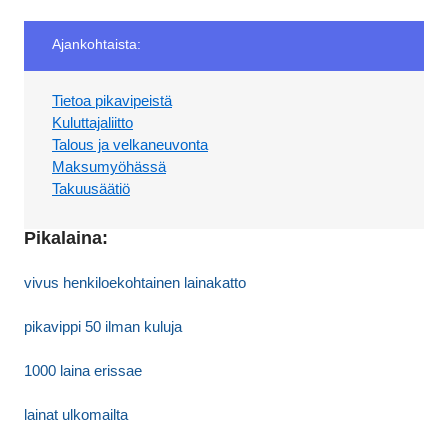
Ajankohtaista:
Tietoa pikavipeistä
Kuluttajaliitto
Talous ja velkaneuvonta
Maksumyöhässä
Takuusäätiö
Pikalaina:
vivus henkiloekohtainen lainakatto
pikavippi 50 ilman kuluja
1000 laina erissae
lainat ulkomailta