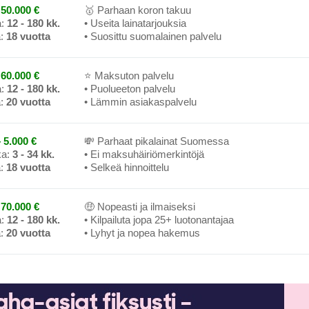
50.000 €
🥇 Parhaan koron takuu
a:
12 - 180 kk.
• Useita lainatarjouksia
a:
18 vuotta
• Suosittu suomalainen palvelu
60.000 €
⭐ Maksuton palvelu
a:
12 - 180 kk.
• Puolueeton palvelu
a:
20 vuotta
• Lämmin asiakaspalvelu
 5.000 €
💸 Parhaat pikalainat Suomessa
ka:
3 - 34 kk.
• Ei maksuhäiriömerkintöjä
a:
18 vuotta
• Selkeä hinnoittelu
70.000 €
🤑 Nopeasti ja ilmaiseksi
a:
12 - 180 kk.
• Kilpailuta jopa 25+ luotonantajaa
a:
20 vuotta
• Lyhyt ja nopea hakemus