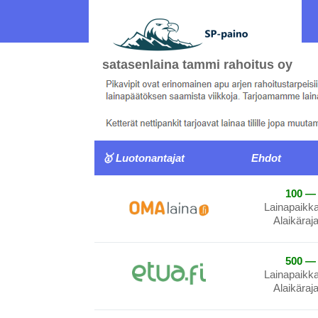
satasenlaina tammi rahoitus oy
🥇 Luotonantajat
Ehdot
100 — 
Lainapaikk
Alaikäraj
500 — 
Lainapaikk
Alaikäraj