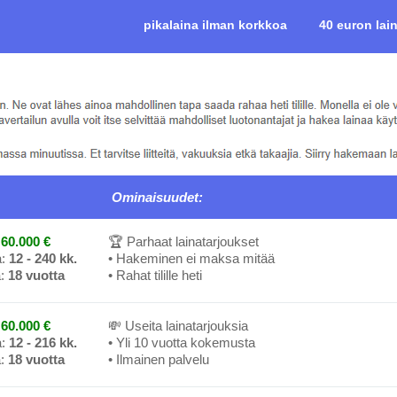
pikalaina ilman korkkoa
40 euron lai
Ominaisuudet:
60.000 €
🏆 Parhaat lainatarjoukset
a:
12 - 240 kk.
• Hakeminen ei maksa mitää
a:
18 vuotta
• Rahat tilille heti
60.000 €
💸 Useita lainatarjouksia
a:
12 - 216 kk.
• Yli 10 vuotta kokemusta
a:
18 vuotta
• Ilmainen palvelu