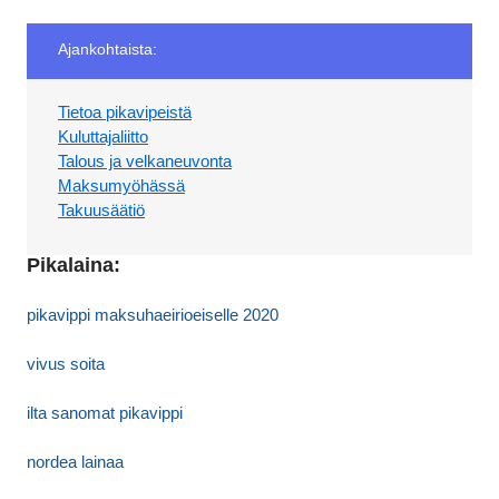
Ajankohtaista:
Tietoa pikavipeistä
Kuluttajaliitto
Talous ja velkaneuvonta
Maksumyöhässä
Takuusäätiö
Pikalaina:
pikavippi maksuhaeirioeiselle 2020
vivus soita
ilta sanomat pikavippi
nordea lainaa