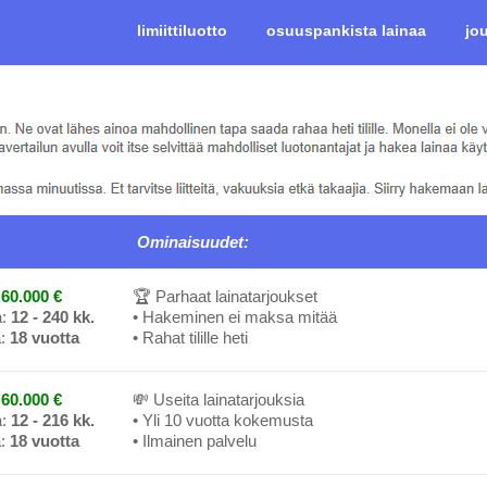
limiittiluotto
osuuspankista lainaa
jo
Ominaisuudet:
60.000 €
🏆 Parhaat lainatarjoukset
a:
12 - 240 kk.
• Hakeminen ei maksa mitää
a:
18 vuotta
• Rahat tilille heti
60.000 €
💸 Useita lainatarjouksia
a:
12 - 216 kk.
• Yli 10 vuotta kokemusta
a:
18 vuotta
• Ilmainen palvelu