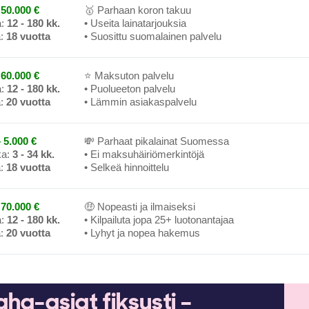
50.000 €
🥇 Parhaan koron takuu
a:
12 - 180 kk.
• Useita lainatarjouksia
a:
18 vuotta
• Suosittu suomalainen palvelu
60.000 €
⭐ Maksuton palvelu
a:
12 - 180 kk.
• Puolueeton palvelu
a:
20 vuotta
• Lämmin asiakaspalvelu
 5.000 €
💸 Parhaat pikalainat Suomessa
ka:
3 - 34 kk.
• Ei maksuhäiriömerkintöjä
a:
18 vuotta
• Selkeä hinnoittelu
70.000 €
🤑 Nopeasti ja ilmaiseksi
a:
12 - 180 kk.
• Kilpailuta jopa 25+ luotonantajaa
a:
20 vuotta
• Lyhyt ja nopea hakemus