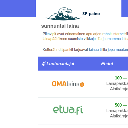
sunnuntai laina
🥇 Luotonantajat
Ehdot
100 — 
Lainapaikk
Alaikäraj
500 — 
Lainapaikk
Alaikäraj