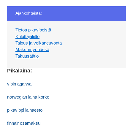
Ajankohtaista:
Tietoa pikavipeistä
Kuluttajaliitto
Talous ja velkaneuvonta
Maksumyöhässä
Takuusäätiö
Pikalaina:
vipin agarwal
norwegian laina korko
pikavippi lainaesto
finnair osamaksu