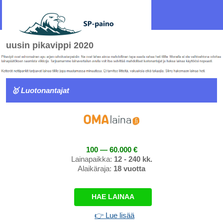
uusin pikavippi 2020
🥇 Luotonantajat
100 — 60.000 €
Lainapaikka:
12 - 240 kk.
Alaikäraja:
18 vuotta
HAE LAINAA
👉 Lue lisää