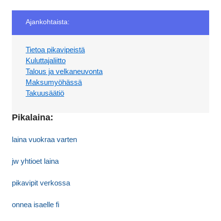
Ajankohtaista:
Tietoa pikavipeistä
Kuluttajaliitto
Talous ja velkaneuvonta
Maksumyöhässä
Takuusäätiö
Pikalaina:
laina vuokraa varten
jw yhtioet laina
pikavipit verkossa
onnea isaelle fi