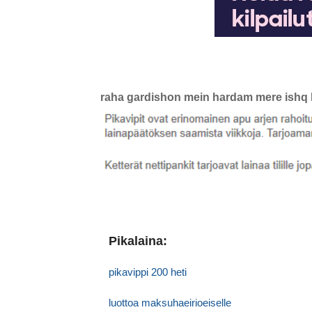
raha gardishon mein hardam mere ishq k
Pikalaina:
pikavippi 200 heti
luottoa maksuhaeirioeiselle