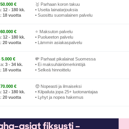
50.000 €
🥇 Parhaan koron takuu
a:
12 - 180 kk.
• Useita lainatarjouksia
a:
18 vuotta
• Suosittu suomalainen palvelu
60.000 €
⭐ Maksuton palvelu
a:
12 - 180 kk.
• Puolueeton palvelu
a:
20 vuotta
• Lämmin asiakaspalvelu
 5.000 €
💸 Parhaat pikalainat Suomessa
ka:
3 - 34 kk.
• Ei maksuhäiriömerkintöjä
a:
18 vuotta
• Selkeä hinnoittelu
70.000 €
🤑 Nopeasti ja ilmaiseksi
a:
12 - 180 kk.
• Kilpailuta jopa 25+ luotonantajaa
a:
20 vuotta
• Lyhyt ja nopea hakemus