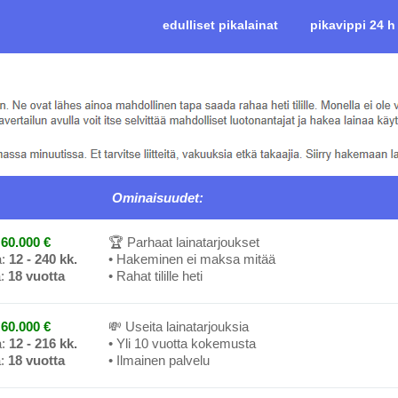
edulliset pikalainat
pikavippi 24 h
Ominaisuudet:
60.000 €
🏆 Parhaat lainatarjoukset
a:
12 - 240 kk.
• Hakeminen ei maksa mitää
a:
18 vuotta
• Rahat tilille heti
60.000 €
💸 Useita lainatarjouksia
a:
12 - 216 kk.
• Yli 10 vuotta kokemusta
a:
18 vuotta
• Ilmainen palvelu