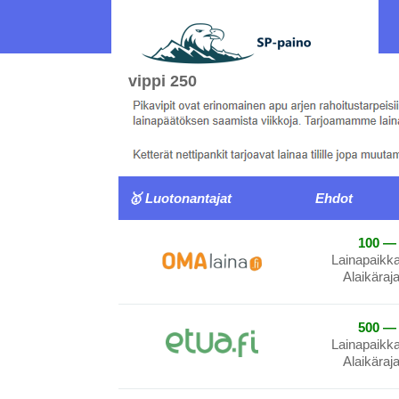
vippi 250
🥇 Luotonantajat
Ehdot
100 — 
Lainapaikk
Alaikäraj
500 — 
Lainapaikk
Alaikäraj