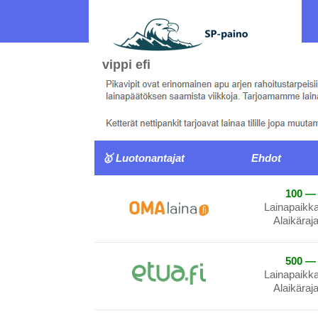
vippi efi
🥇 Luotonantajat
Ehdot
100 — 
Lainapaikk
Alaikäraj
500 — 
Lainapaikk
Alaikäraj