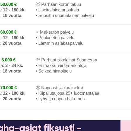
50.000 €
🥇 Parhaan koron takuu
a:
12 - 180 kk.
• Useita lainatarjouksia
a:
18 vuotta
• Suosittu suomalainen palvelu
60.000 €
⭐ Maksuton palvelu
a:
12 - 180 kk.
• Puolueeton palvelu
a:
20 vuotta
• Lämmin asiakaspalvelu
 5.000 €
💸 Parhaat pikalainat Suomessa
ka:
3 - 34 kk.
• Ei maksuhäiriömerkintöjä
a:
18 vuotta
• Selkeä hinnoittelu
70.000 €
🤑 Nopeasti ja ilmaiseksi
a:
12 - 180 kk.
• Kilpailuta jopa 25+ luotonantajaa
a:
20 vuotta
• Lyhyt ja nopea hakemus