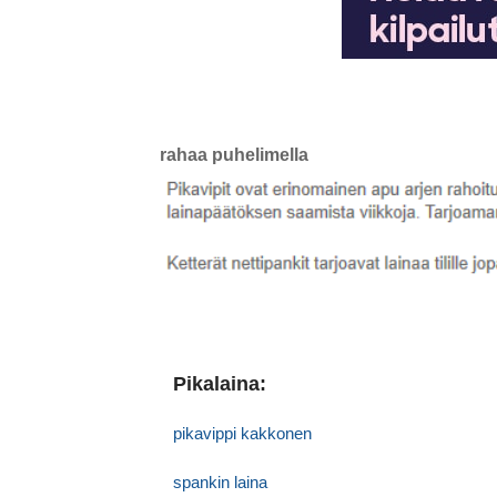
rahaa puhelimella
Pikalaina:
pikavippi kakkonen
spankin laina