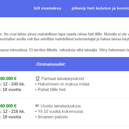
bill osamaksu
pikavip heti kuluton ja korot
Ominaisuudet:
60.000 €
🏆 Parhaat lainatarjoukset
a:
12 - 240 kk.
• Hakeminen ei maksa mitää
a:
18 vuotta
• Rahat tilille heti
60.000 €
💸 Useita lainatarjouksia
a:
12 - 216 kk.
• Yli 10 vuotta kokemusta
a:
18 vuotta
• Ilmainen palvelu