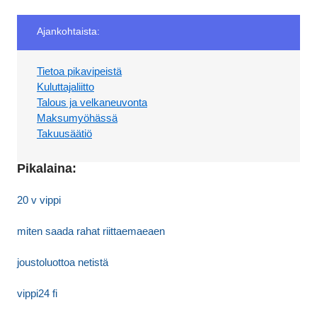
Ajankohtaista:
Tietoa pikavipeistä
Kuluttajaliitto
Talous ja velkaneuvonta
Maksumyöhässä
Takuusäätiö
Pikalaina:
20 v vippi
miten saada rahat riittaemaeaen
joustoluottoa netistä
vippi24 fi