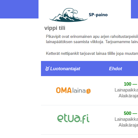
vippi tili
🥇 Luotonantajat
Ehdot
100 — 
Lainapaikk
Alaikäraj
500 — 
Lainapaikk
Alaikäraj