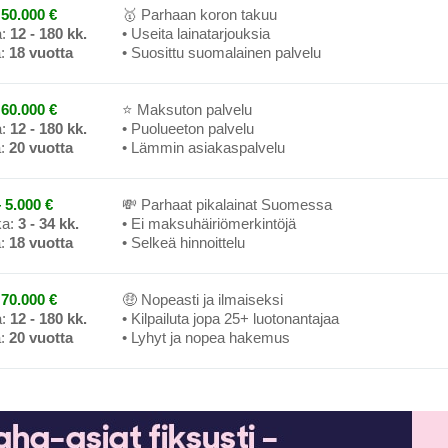
50.000 €
🥇 Parhaan koron takuu
a:
12 - 180 kk.
• Useita lainatarjouksia
a:
18 vuotta
• Suosittu suomalainen palvelu
60.000 €
⭐ Maksuton palvelu
a:
12 - 180 kk.
• Puolueeton palvelu
a:
20 vuotta
• Lämmin asiakaspalvelu
 5.000 €
💸 Parhaat pikalainat Suomessa
ka:
3 - 34 kk.
• Ei maksuhäiriömerkintöjä
a:
18 vuotta
• Selkeä hinnoittelu
70.000 €
🤑 Nopeasti ja ilmaiseksi
a:
12 - 180 kk.
• Kilpailuta jopa 25+ luotonantajaa
a:
20 vuotta
• Lyhyt ja nopea hakemus