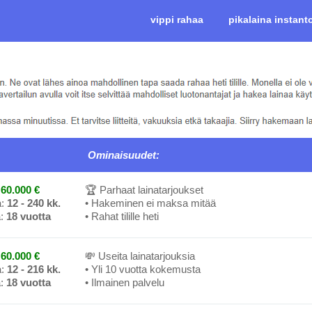
vippi rahaa
pikalaina instant
Ominaisuudet:
60.000 €
🏆 Parhaat lainatarjoukset
a:
12 - 240 kk.
• Hakeminen ei maksa mitää
a:
18 vuotta
• Rahat tilille heti
60.000 €
💸 Useita lainatarjouksia
a:
12 - 216 kk.
• Yli 10 vuotta kokemusta
a:
18 vuotta
• Ilmainen palvelu