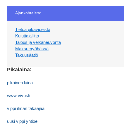
Ajankohtaista:
Tietoa pikavipeistä
Kuluttajaliitto
Talous ja velkaneuvonta
Maksumyöhässä
Takuusäätiö
Pikalaina:
pikainen laina
www vivusfi
vippi ilman takaajaa
uusi vippi yhtioe