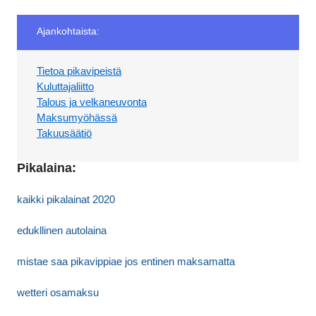
Ajankohtaista:
Tietoa pikavipeistä
Kuluttajaliitto
Talous ja velkaneuvonta
Maksumyöhässä
Takuusäätiö
Pikalaina:
kaikki pikalainat 2020
edukllinen autolaina
mistae saa pikavippiae jos entinen maksamatta
wetteri osamaksu