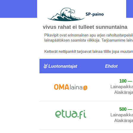
vivus rahat ei tulleet sunnuntaina
🥇 Luotonantajat
Ehdot
100 — 
Lainapaikk
Alaikäraj
500 — 
Lainapaikk
Alaikäraj