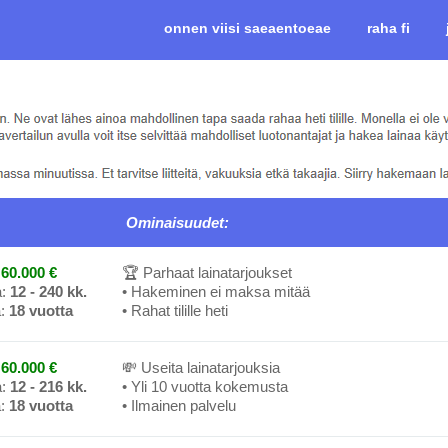
onnen viisi saeaentoeae
raha fi
Ominaisuudet:
60.000 €
🏆 Parhaat lainatarjoukset
a:
12 - 240 kk.
• Hakeminen ei maksa mitää
a:
18 vuotta
• Rahat tilille heti
60.000 €
💸 Useita lainatarjouksia
a:
12 - 216 kk.
• Yli 10 vuotta kokemusta
a:
18 vuotta
• Ilmainen palvelu