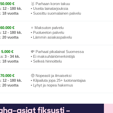
50.000 €
🥇 Parhaan koron takuu
a:
12 - 180 kk.
• Useita lainatarjouksia
a:
18 vuotta
• Suosittu suomalainen palvelu
60.000 €
⭐ Maksuton palvelu
a:
12 - 180 kk.
• Puolueeton palvelu
a:
20 vuotta
• Lämmin asiakaspalvelu
 5.000 €
💸 Parhaat pikalainat Suomessa
ka:
3 - 34 kk.
• Ei maksuhäiriömerkintöjä
a:
18 vuotta
• Selkeä hinnoittelu
70.000 €
🤑 Nopeasti ja ilmaiseksi
a:
12 - 180 kk.
• Kilpailuta jopa 25+ luotonantajaa
a:
20 vuotta
• Lyhyt ja nopea hakemus