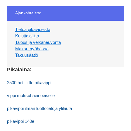
Ajankohtaista:
Tietoa pikavipeistä
Kuluttajaliitto
Talous ja velkaneuvonta
Maksumyöhässä
Takuusäätiö
Pikalaina:
2500 heti tilille pikavippi
vippi maksuhaeirioeiselle
pikavippi ilman luottotietoja ylilauta
pikavippi 140e