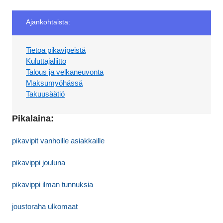
Ajankohtaista:
Tietoa pikavipeistä
Kuluttajaliitto
Talous ja velkaneuvonta
Maksumyöhässä
Takuusäätiö
Pikalaina:
pikavipit vanhoille asiakkaille
pikavippi jouluna
pikavippi ilman tunnuksia
joustoraha ulkomaat