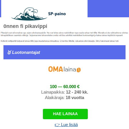
0nnen fi pikavippi
🥇 Luotonantajat
100 — 60.000 €
Lainapaikka:
12 - 240 kk.
Alaikäraja:
18 vuotta
HAE LAINAA
👉 Lue lisää