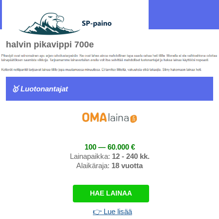
halvin pikavippi 700e
🥇 Luotonantajat
100 — 60.000 €
Lainapaikka:
12 - 240 kk.
Alaikäraja:
18 vuotta
HAE LAINAA
👉 Lue lisää